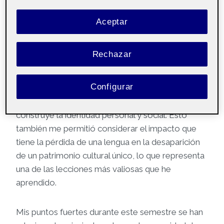
Una de las experiencias más enriquecedoras fue
la exploración del vínculo entre lengua e
Aceptar
identidad, un tema que me llevó a cuestionar la
importancia de las lenguas en la preservación de
Rechazar
las culturas y las formas de ser de las
comunidades, a través de los debates y mi propia
Configurar
reflexión. Pude entender de manera más clara
cómo el uso del lenguaje refleja, expresa y
construye la identidad personal y social. Esto
también me permitió considerar el impacto que
tiene la pérdida de una lengua en la desaparición
de un patrimonio cultural único, lo que representa
una de las lecciones más valiosas que he
aprendido.
Mis puntos fuertes durante este semestre se han