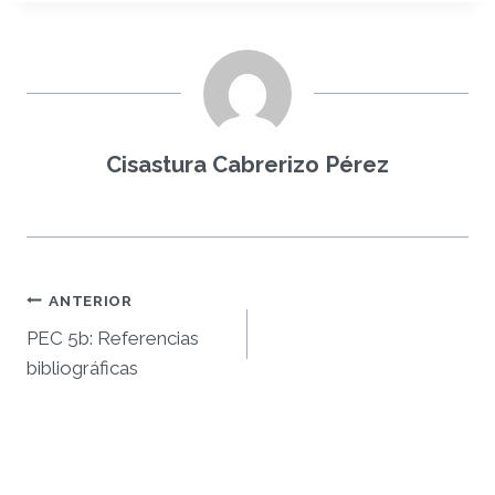
Cisastura Cabrerizo Pérez
Navegación
ANTERIOR
PEC 5b: Referencias
de
bibliográficas
entradas