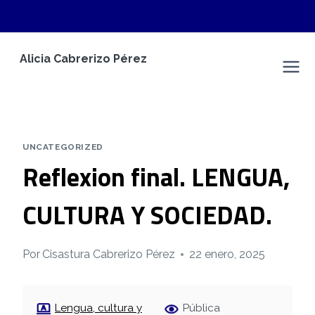
Saltar
Alicia Cabrerizo Pérez
al
Espacio Personal
contenido
UNCATEGORIZED
Reflexion final. LENGUA,
CULTURA Y SOCIEDAD.
Por
Cisastura Cabrerizo Pérez
22 enero, 2025
Lengua, cultura y
Pública