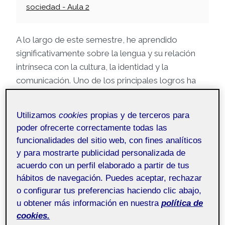
sociedad - Aula 2
A lo largo de este semestre, he aprendido
significativamente sobre la lengua y su relación
intrínseca con la cultura, la identidad y la
comunicación. Uno de los principales logros ha
sido la capacidad de reflexionar sobre cómo la
lengua no solo es un medio de comunicación, sino
Utilizamos
cookies
propias y de terceros para
también un vehículo que moldea nuestra
poder ofrecerte correctamente todas las
cosmovisión y nuestras identidades individuales y
funcionalidades del sitio web, con fines analíticos
colectivas. Las actividades realizadas han sido
y para mostrarte publicidad personalizada de
clave y, en particular, me han permitido desarrollar
acuerdo con un perfil elaborado a partir de tus
habilidades críticas y argumentativas que
hábitos de navegación. Puedes aceptar, rechazar
considero valiosas para mi formación en
o configurar tus preferencias haciendo clic abajo,
Humanidades.
u obtener más información en nuestra
política de
cookies.